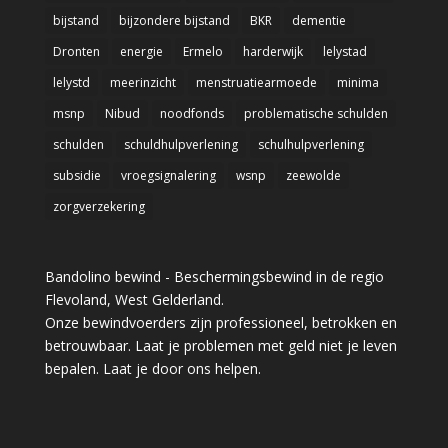
bijstand
bijzondere bijstand
BKR
dementie
Dronten
energie
Ermelo
harderwijk
lelystad
lelystd
meerinzicht
menstruatiearmoede
minima
msnp
Nibud
noodfonds
problematische schulden
schulden
schuldhulpverlening
schulhulpverlening
subsidie
vroegsignalering
wsnp
zeewolde
zorgverzekering
Bandolino bewind - Beschermingsbewind in de regio
Flevoland, West Gelderland.
Onze bewindvoerders zijn professioneel, betrokken en
betrouwbaar. Laat je problemen met geld niet je leven
bepalen. Laat je door ons helpen.