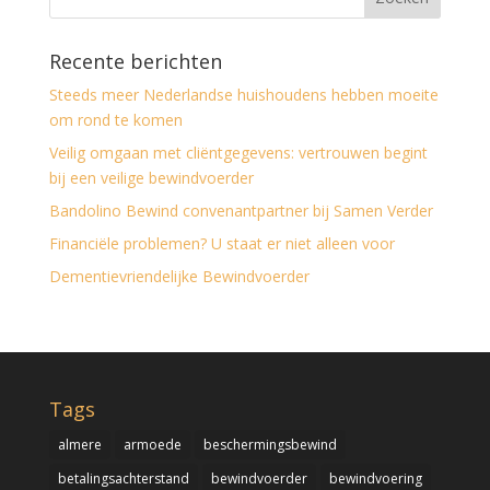
Recente berichten
Steeds meer Nederlandse huishoudens hebben moeite
om rond te komen
Veilig omgaan met cliëntgegevens: vertrouwen begint
bij een veilige bewindvoerder
Bandolino Bewind convenantpartner bij Samen Verder
Financiële problemen? U staat er niet alleen voor
Dementievriendelijke Bewindvoerder
Tags
almere
armoede
beschermingsbewind
betalingsachterstand
bewindvoerder
bewindvoering