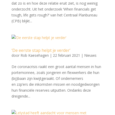
dat zo is en hoe deze relatie eruit ziet, is nog weinig
onderzocht. Uit het onderzoek ‘When financials get
tough, life gets rough?’ van het Centraal Planbureau
(CPB) blijkt...
‘De eerste stap helpt je verder’
door
Rob Kaesehagen
|
22 februari 2021
|
Nieuws
De coronacrisis raakt een groot aantal mensen in hun
portemonnee, zoals jongeren en flexwerkers die hun
(bij)baan zijn kwijtgeraakt. Of ondernemers
en zzp’ers die inkomsten missen en noodgedwongen
hun financiële reserves uitputten. Ondanks deze
dreigende...